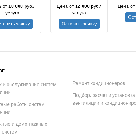
трассы до 4-х метров (с
а от
10 000
руб./
Цена от
12 000
руб./
Цена о
учетом материалов) от 5
услуга
услуга
до 10 кВт
Ост
тавить заявку
Оставить заявку
ОГ
Ремонт кондиционеров
 и обслуживание систем
яции
Подбор, расчет и установка
вентиляции и кондиционир
ные работы систем
яции
жные и демонтажные
 систем